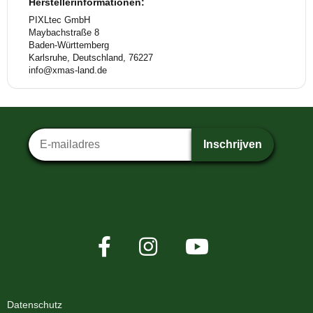
Herstellerinformationen:
PIXLtec GmbH
Maybachstraße 8
Baden-Württemberg
Karlsruhe, Deutschland, 76227
info@xmas-land.de
Nieuwsbriefinschrijving
Inschrijven
Datenschutz