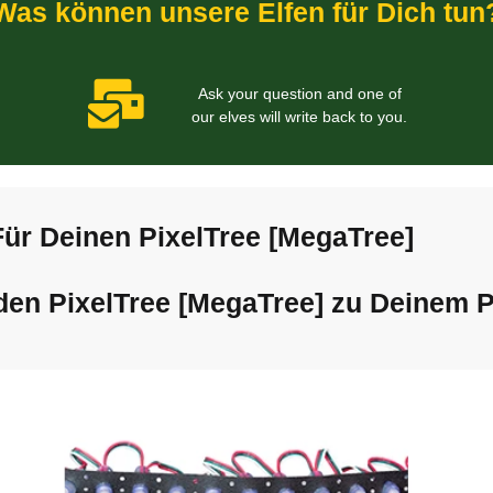
Was können unsere Elfen für Dich tun
Ask your question and one of
our elves will write back to you.
Für Deinen PixelTree [MegaTree]
en PixelTree [MegaTree] zu Deinem P