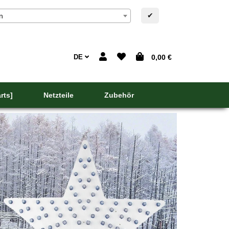
✔
n
DE
0,00 €
rts]
Netzteile
Zubehör