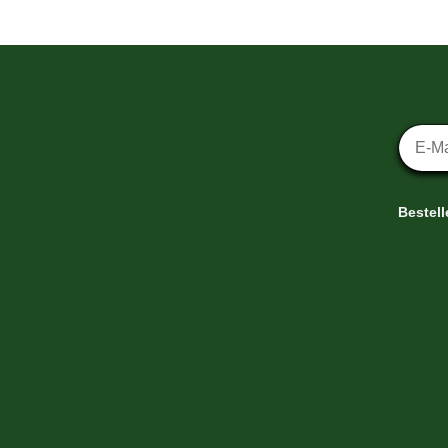
Newsl
Bestel
XMAS-LAND®
Info