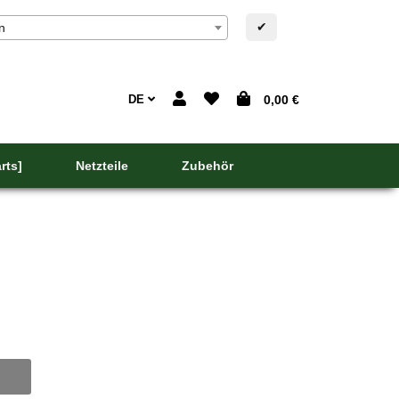
✔
n
DE
0,00 €
rts]
Netzteile
Zubehör