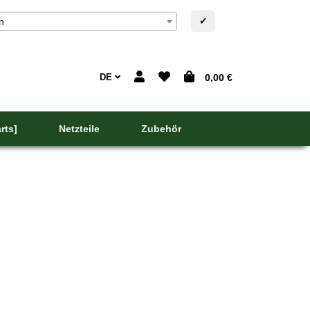
✔
n
DE
0,00 €
rts]
Netzteile
Zubehör