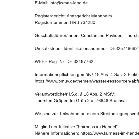
E-Mail: info@xmas-land.de
Registergericht: Amtsgericht Mannheim
Registernummer: HRB 734280
Geschäftsführer/innen: Constantino Pavlides, Thors
Umsatzsteuer-Identifikationsnummer: DE325748682
WEEE-Reg.-Nr. DE 32487762
Informationspflichten gemäß §18 Abs. 4 Satz 3 Elekt
https://www.bmuv.de/themen/wasser-ressourcen-abfall/
Verantwortliche/r i.S.d. § 18 Abs. 2 MStV:
Thorsten Grüger, Im Grün 2 a, 76646 Bruchsal
Wir sind zur Teilnahme an einem Streitbeilegungsverf
Mitglied der Initiative "Fairness im Handel".
Nähere Informationen:
https://www.fairness-im-hande