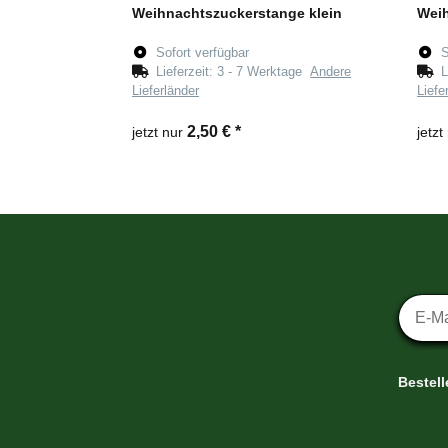
Weihnachtszuckerstange klein
Wei
Sofort verfügbar
S
Lieferzeit:
3 - 7 Werktage
Andere
L
Lieferländer
Liefe
2,50 €
*
jetzt nur
jetzt
Newsl
Bestel