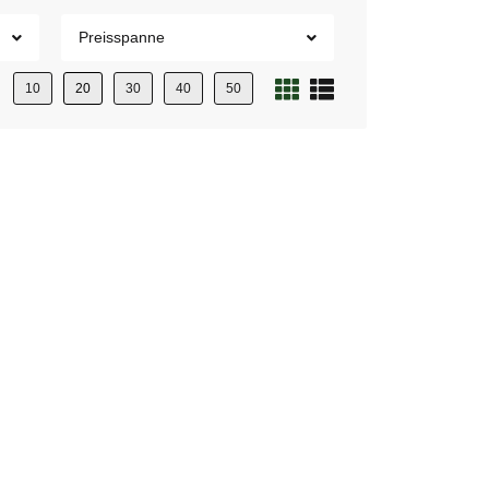
Preisspanne
10
20
30
40
50