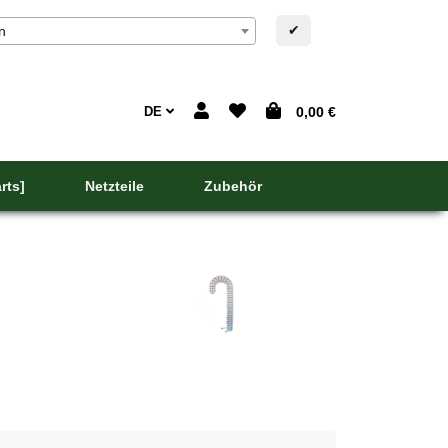
✔
n
DE
0,00 €
rts]
Netzteile
Zubehör