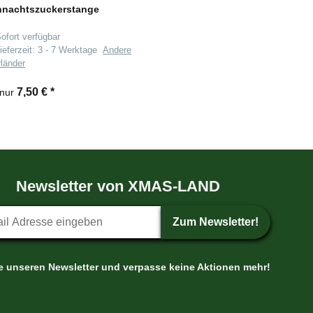
hnachtszuckerstange
ofort verfügbar
ieferzeit:
3 - 7 Werktage
Andere
rländer
7,50 €
*
 nur
Newsletter von XMAS-LAND
etter-Anmeldung
Zum Newsletter!
le unseren Newsletter und verpasse keine Aktionen mehr!