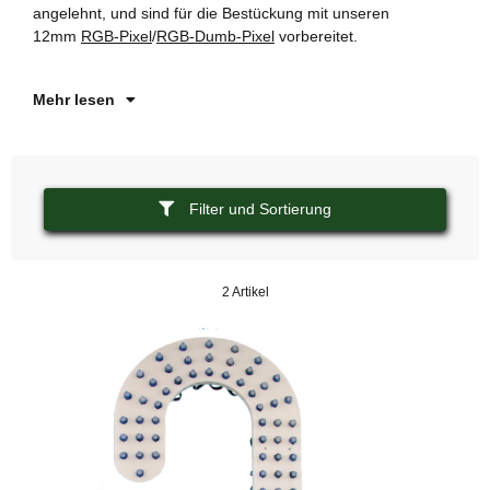
angelehnt, und sind für die Bestückung mit unseren
di
12mm
RGB-Pixel
/
RGB-Dumb-Pixel
vorbereitet.
Mehr lesen
Filter und Sortierung
2 Artikel