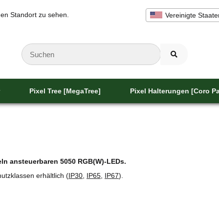
inen Standort zu sehen.
Vereinigte Staate
Pixel Tree [MegaTree]
Pixel Halterungen [Coro Pa
zeln ansteuerbaren 5050 RGB(W)-LEDs.
utzklassen erhältlich (
IP30
,
IP65
,
IP67
).