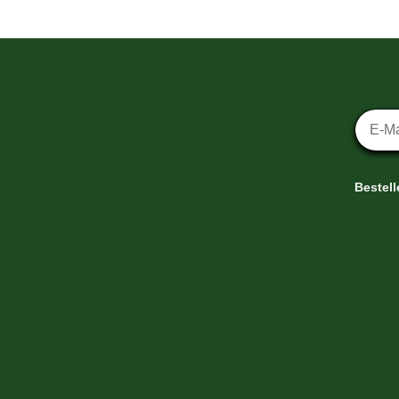
Newsl
Bestel
XMAS-LAND®
Info