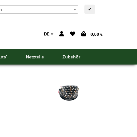
✔
n
DE
0,00 €
rts]
Netzteile
Zubehör
Die Ansteuerung kann z.B. über die Programme Gl
erfolgen. Eine weitere Möglichkeit der Ansteuerun
ebenfalls über einen Microcontroller (z.B. arduin