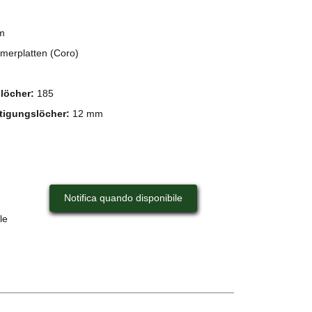
m
erplatten (Coro)
slöcher:
185
tigungslöcher:
12 mm
Notifica quando disponibile
le