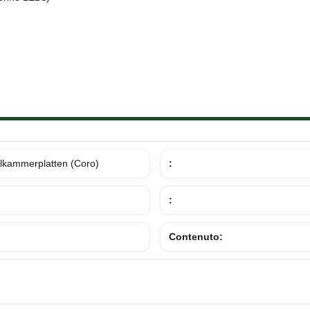
lkammerplatten (Coro)
:
:
Contenuto: