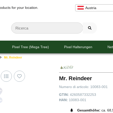
oducts for your location.
Austria
Pixel Tree (Mega Tree)
Pixel Halterungen
Net
Mr. Reindeer
Mr. Reindeer
Numero di articolo:
10083-001
GTIN:
4260587332253
HAN:
10083-001
Gesamthöhe:
ca. 68