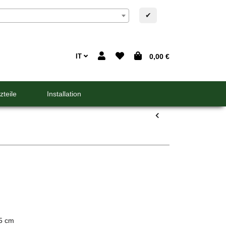
✔
IT
0,00 €
zteile
Installation
,5 cm