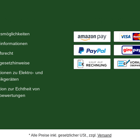
rmationen
Zahlungsmöglichk
smöglichkeiten
informationen
fsrecht
egesetzhinweise
tionen zu Elektro- und
nikgeräten
ion zur Echtheit von
bewertungen
* Alle Preise inkl. gesetzlicher USt., zzgl.
Versand