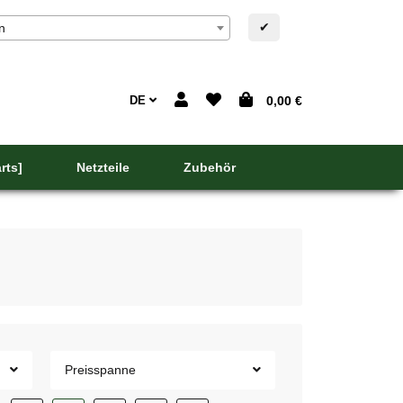
✔
n
DE
0,00 €
rts]
Netzteile
Zubehör
Preisspanne