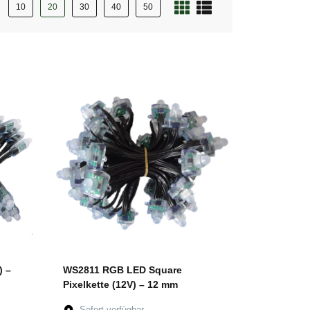
10
20
30
40
50
) –
WS2811 RGB LED Square
Pixelkette (12V) – 12 mm
Sofort verfügbar