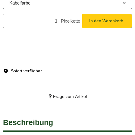
Kabelfarbe
Pixelkette
In den Warenkorb
x
Dieser Artikel hat Variationen. Wählen Sie bitte die
gewünschte Variation aus.
Sofort verfügbar
Frage zum Artikel
Beschreibung