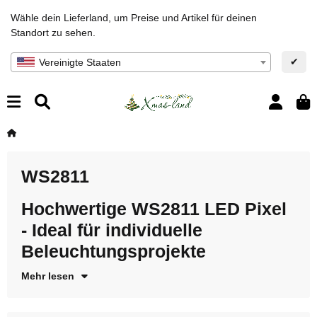
Wähle dein Lieferland, um Preise und Artikel für deinen
Standort zu sehen.
✔
Vereinigte Staaten
WS2811
Hochwertige WS2811 LED Pixel
En
60
x
kr
si
- Ideal für individuelle
LE
Mi
Beleuchtungsprojekte
ei
Mehr lesen