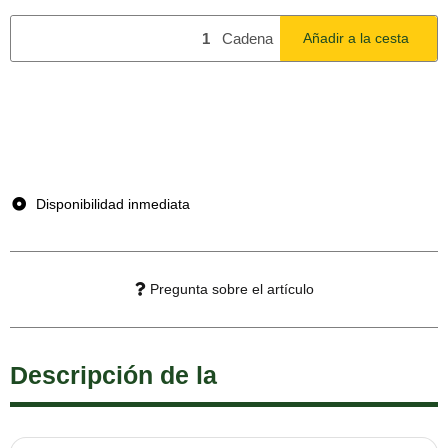
Cadena
Añadir a la cesta
x
Este artículo tiene variaciones. Seleccione la variante que
desee.
Disponibilidad inmediata
Pregunta sobre el artículo
Descripción de la