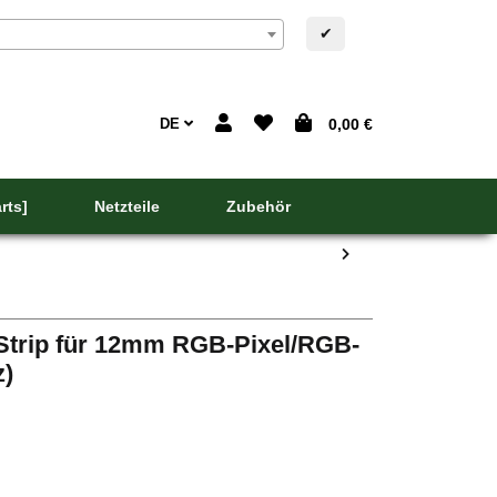
✔
DE
0,00 €
rts]
Netzteile
Zubehör
Strip für 12mm RGB-Pixel/RGB-
z)