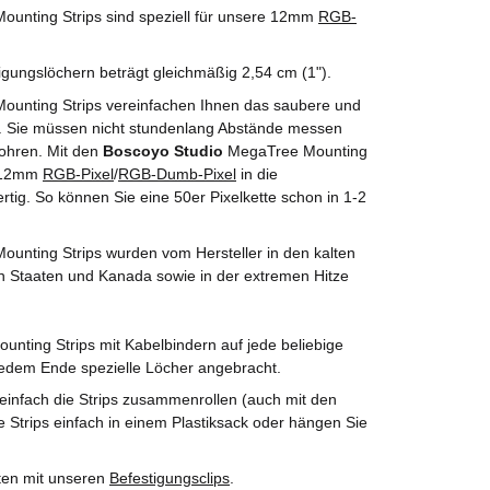
unting Strips sind speziell für unsere 12mm
RGB-
gungslöchern beträgt gleichmäßig 2,54 cm (1").
unting Strips vereinfachen Ihnen das saubere und
. Sie müssen nicht stundenlang Abstände messen
ohren. Mit den
Boscoyo Studio
MegaTree Mounting
e 12mm
RGB-Pixel
/
RGB-Dumb-Pixel
in die
ertig. So können Sie eine 50er Pixelkette schon in 1-2
unting Strips wurden vom Hersteller in den kalten
en Staaten und Kanada sowie in der extremen Hitze
ting Strips mit Kabelbindern auf jede beliebige
 jedem Ende spezielle Löcher angebracht.
einfach die Strips zusammenrollen (auch mit den
die Strips einfach in einem Plastiksack oder hängen Sie
ten mit unseren
Befestigungsclips
.