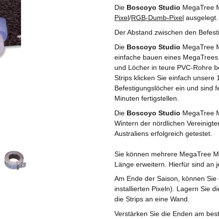
Die
Boscoyo Studio
MegaTree Mo
Pixel
/
RGB-Dumb-Pixel
ausgelegt.
Der Abstand zwischen den Befesti
Die
Boscoyo Studio
MegaTree Mo
einfache bauen eines MegaTrees
und Löcher in teure PVC-Rohre b
Strips klicken Sie einfach unser
Befestigungslöcher ein und sind f
Minuten fertigstellen.
Die
Boscoyo Studio
MegaTree Mo
Wintern der nördlichen Vereinigt
Australiens erfolgreich getestet.
Sie können mehrere MegaTree Moun
Länge erweitern. Hierfür sind an
Am Ende der Saison, können Sie 
installierten Pixeln). Lagern Sie 
die Strips an eine Wand.
Verstärken Sie die Enden am bes