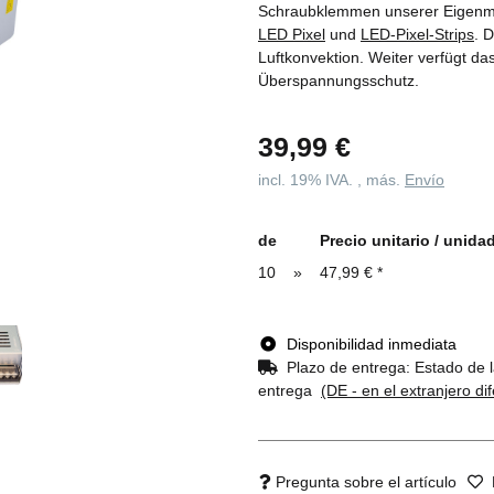
Schraubklemmen unserer Eigenmar
LED Pixel
und
LED-Pixel-Strips
. 
Luftkonvektion. Weiter verfügt da
Überspannungsschutz.
39,99 €
incl. 19% IVA. , más.
Envío
de
Precio unitario / unida
10
»
47,99 €
*
Disponibilidad inmediata
Plazo de entrega:
Estado de l
entrega
(DE - en el extranjero di
Pregunta sobre el artículo