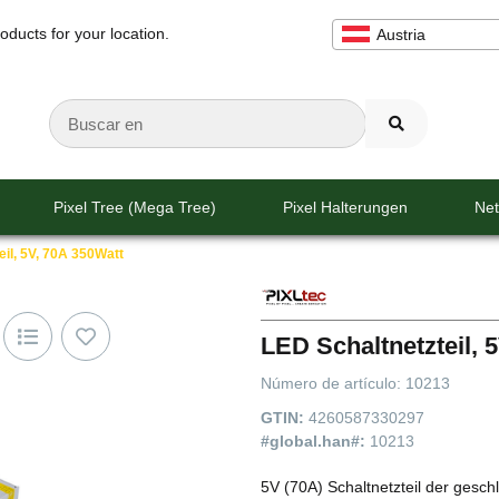
oducts for your location.
Austria
Pixel Tree (Mega Tree)
Pixel Halterungen
Net
eil, 5V, 70A 350Watt
LED Schaltnetzteil, 
Número de artículo:
10213
GTIN:
4260587330297
#global.han#:
10213
5V (70A) Schaltnetzteil der gesc