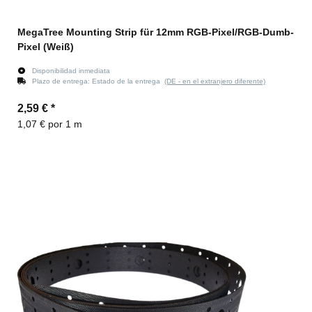
MegaTree Mounting Strip für 12mm RGB-Pixel/RGB-Dumb-
Pixel (Weiß)
Disponibilidad inmediata
Plazo de entrega:
Estado de la entrega
(DE - en el extranjero diferente)
2,59 €
*
1,07 € por 1 m