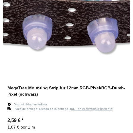
MegaTree Mounting Strip für 12mm RGB-Pixel/RGB-Dumb-
Pixel (schwarz)
Disponibilidad inmediata
Plazo de entrega:
Estado de la entrega
(DE - en el extranjero diferente)
2,59 €
*
1,07 € por 1 m