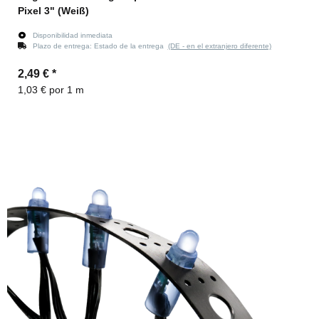
Pixel 3" (Weiß)
Disponibilidad inmediata
Plazo de entrega:
Estado de la entrega
(DE - en el extranjero diferente)
2,49 €
*
1,03 € por 1 m