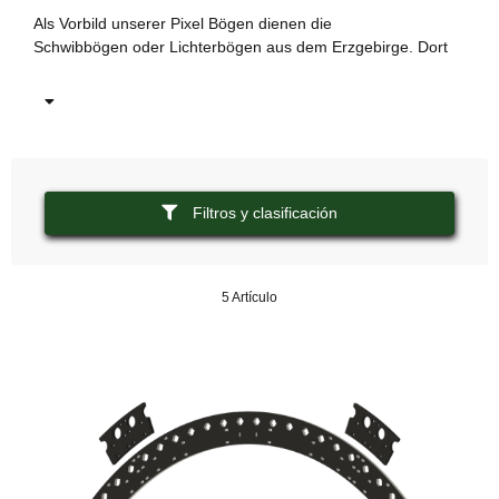
dr
Als Vorbild unserer Pixel Bögen dienen die
Schwibbögen oder Lichterbögen aus dem Erzgebirge. Dort
Sc
si
Filtros y clasificación
5 Artículo