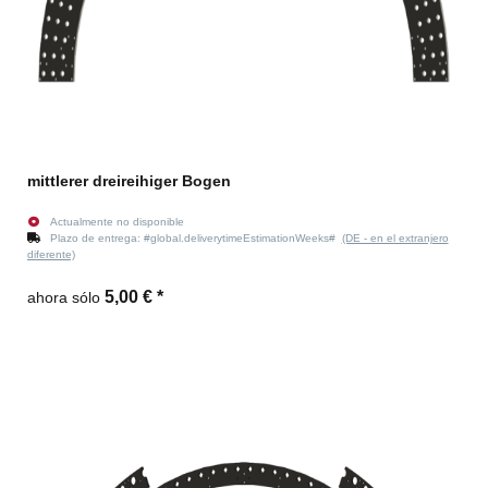
mittlerer dreireihiger Bogen
Actualmente no disponible
Plazo de entrega:
#global.deliverytimeEstimationWeeks#
(DE - en el extranjero
diferente)
5,00 €
*
ahora sólo