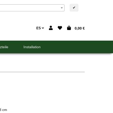
✔
ES
0,00 €
zteile
Installation
,3 cm