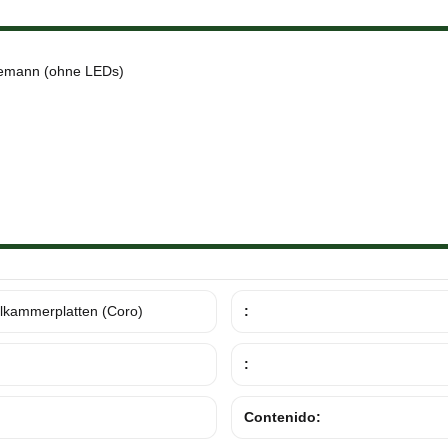
emann (ohne LEDs)
lkammerplatten (Coro)
:
:
Contenido: