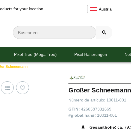
oducts for your location.
Austria
Pixel Tree (Mega Tree)
Pixel Halterungen
Net
ßer Schneemann
Großer Schneemann
Número de artículo:
10011-001
GTIN:
4260587331669
#global.han#:
10011-001
Gesamthöhe:
ca. 79