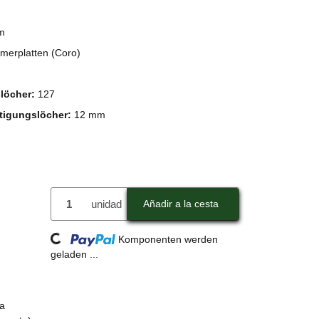
m
erplatten (Coro)
slöcher:
127
tigungslöcher:
12 mm
unidad
Añadir a la cesta
Loading...
Komponenten werden
geladen ...
a