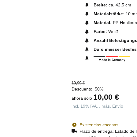
Breite:
ca. 42,5 cm
Materialstärke:
10 m
Material:
PP-Hohlkamm
Farbe:
Weiß
Anzahl Befestigung
Durchmesser Besfes
19,99 €
Descuento:
50%
10,00 €
ahora sólo
incl. 19% IVA. , más.
Envío
Existencias escasas
Plazo de entrega:
Estado de l