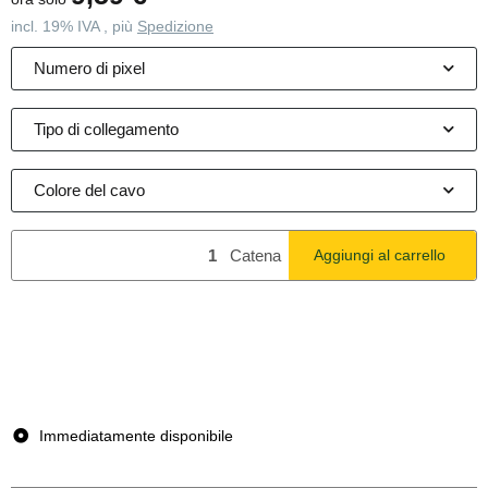
incl. 19% IVA , più
Spedizione
Numero di pixel
Tipo di collegamento
Colore del cavo
Catena
Aggiungi al carrello
x
Questo articolo presenta variazioni. Selezionare la variante
desiderata.
Immediatamente disponibile