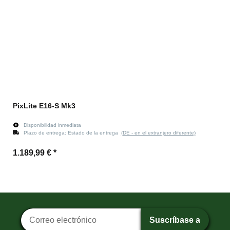
PixLite E16-S Mk3
Disponibilidad inmediata
Plazo de entrega:
Estado de la entrega
(DE - en el extranjero diferente)
1.189,99 €
*
Suscripción al boletín
Suscríbase a