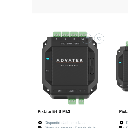
PixLite E4-S Mk3
PixL
Disponibilidad inmediata
D