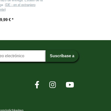
lazo de entrega:
Estado de la
ega
(DE - en el extranjero
ente)
89,99 €
*
pción al boletín
Suscríbase a
smöglichkeiten