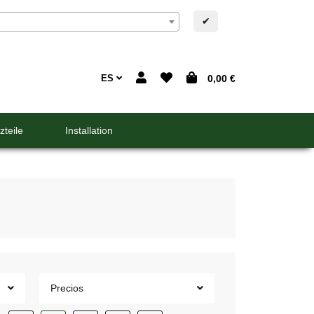
✔
ES
0,00 €
zteile
Installation
Precios