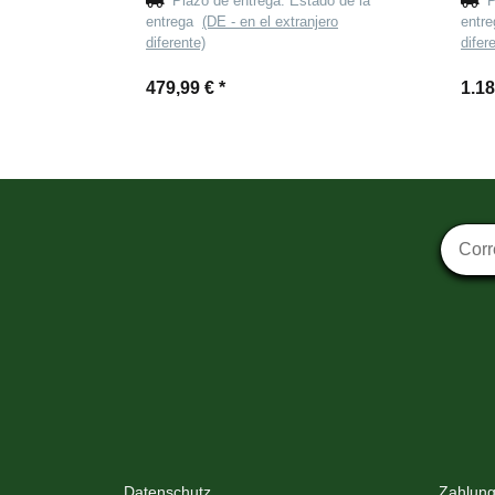
Plazo de entrega:
Estado de la
P
entrega
(DE - en el extranjero
entr
diferente)
difer
479,99 €
*
1.1
Suscri
Datenschutz
Zahlung