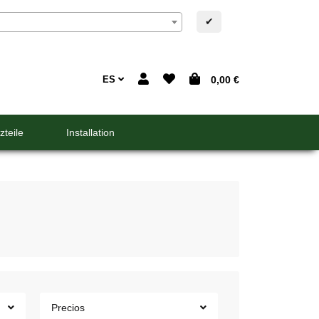
✔
ES
0,00 €
zteile
Installation
Precios