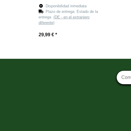
Disponibilidad inmediata
Plazo de entrega:
Estado de la
entrega
(DE - en el extranjero
diferente)
29,99 €
*
Suscri