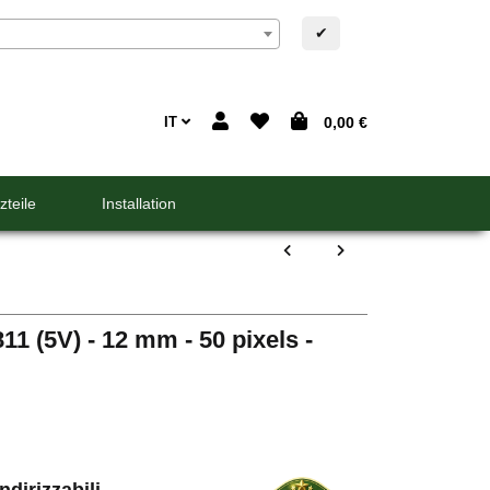
✔
IT
0,00 €
zteile
Installation
11 (5V) - 12 mm - 50 pixels -
dirizzabili