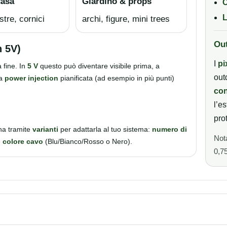
casa
Giardino & props
C
L
estre, cornici
archi, figure, mini trees
Out
n 5V)
I
pi
 fine. In
5 V
questo può diventare visibile prima, a
out
na
power injection
pianificata (ad esempio in più punti)
con
l’e
pro
na tramite
varianti
per adattarla al tuo sistema:
numero di
Not
e
colore cavo
(Blu/Bianco/Rosso o Nero).
0,75