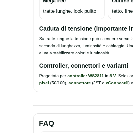
MegaTree
Outline 
tratte lunghe, look pulito
tetto, fin
Caduta di tensione (importante i
Su tratte lunghe la tensione può scendere verso la
seconda di lunghezza, luminosità e cablaggio. U
aiuta a stabilizzare colori e luminosità.
Controller, connettori e varianti
Progettata per
controller WS2811
in
5 V
. Selezio
pixel
(50/100),
connettore
(JST o
xConnect®
) 
FAQ