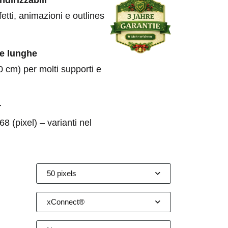
etti, animazioni e outlines
te lunghe
 cm) per molti supporti e
r
8 (pixel) – varianti nel
50 pixels
xConnect®