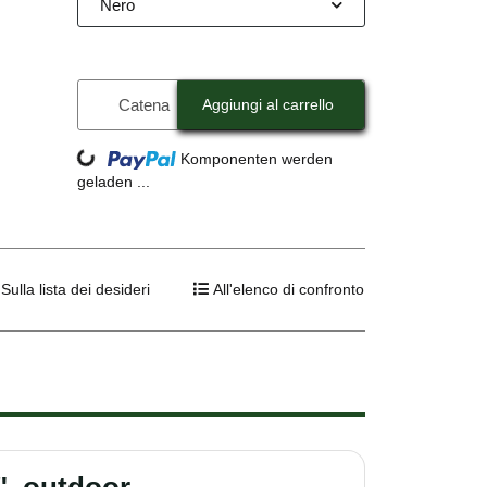
Nero
Catena
Aggiungi al carrello
Loading...
Komponenten werden
geladen ...
Sulla lista dei desideri
All'elenco di confronto
", outdoor