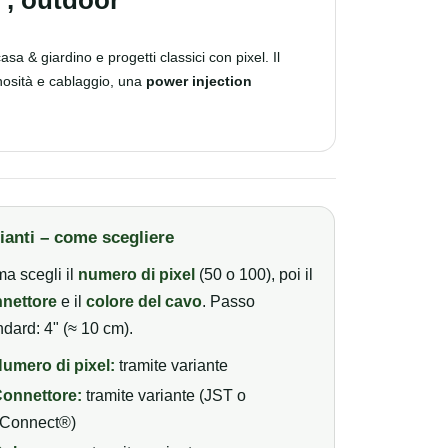
 casa & giardino e progetti classici con pixel. Il
inosità e cablaggio, una
power injection
ianti – come scegliere
ma scegli il
numero di pixel
(50 o 100), poi il
nettore
e il
colore del cavo
. Passo
ndard: 4" (≈ 10 cm).
umero di pixel:
tramite variante
onnettore:
tramite variante (JST o
Connect®)