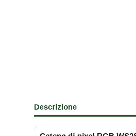
Descrizione
Catena di pixel RGB WS281