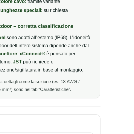
olore cavo:
tramite variante
unghezze speciali:
su richiesta
door – corretta classificazione
xel
sono adatti all’esterno (IP68). L’idoneità
door dell’intero sistema dipende anche dal
nettore
:
xConnect®
è pensato per
sterno;
JST
può richiedere
tezione/sigillatura in base al montaggio.
a: dettagli come la sezione (es. 18 AWG /
 mm²) sono nel tab “Caratteristiche”.