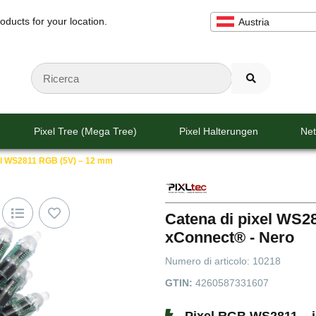
oducts for your location.
Austria
Pixel Tree (Mega Tree)
Pixel Halterungen
Net
el WS2811 RGB (5V) – 12 mm
Catena di pixel WS28
xConnect® - Nero
Numero di articolo:
10218
GTIN:
4260587331607
Pixel RGB WS2811 – in