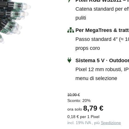
Catena standard per eff
puliti
Per MegaTrees & trat
Passo standard 4" (≈ 10
props coro
Sistema 5 V · Outdoo
Pixel 12 mm robusti, IP6
menu di selezione
10,99 €
Sconto:
20%
8,79 €
ora solo
0,18 € per 1 Pixel
incl. 19% IVA , più
Spedizione