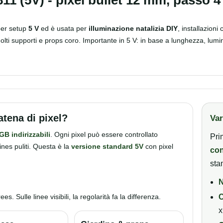
per setup
5 V
ed è usata per
illuminazione natalizia DIY
, installazioni
olti supporti e props coro. Importante in 5 V: in base a lunghezza, lum
tena di pixel?
Var
GB indirizzabili
. Ogni pixel può essere controllato
Pri
ines puliti. Questa è la
versione standard 5V
con pixel
con
sta
N
. Sulle linee visibili, la regolarità fa la differenza.
C
x