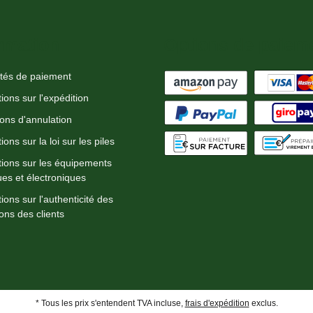
rmation
Options de paiem
ités de paiement
ions sur l'expédition
ions d'annulation
ions sur la loi sur les piles
tions sur les équipements
ues et électroniques
ions sur l'authenticité des
ons des clients
* Tous les prix s'entendent TVA incluse,
frais d'expédition
exclus.