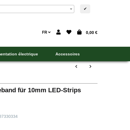
✔
FR
0,00 €
entation électrique
Accessoires
eband für 10mm LED-Strips
87330334