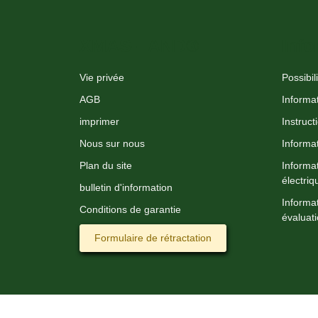
XMAS-LAND®
Info
Vie privée
Possibil
AGB
Informat
imprimer
Instruct
Nous sur nous
Informat
Plan du site
Informa
électriq
bulletin d'information
Informat
Conditions de garantie
évaluati
Formulaire de rétractation