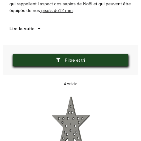
qui rappellent l'aspect des sapins de Noël et qui peuvent être
Il
équipés de nos
pixels de12 mm
.
ex
Lire la suite
Filtre et tri
4 Article