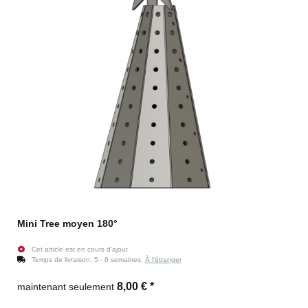
Mini Tree moyen 180°
Cet article est en cours d'ajout
Temps de livraison:
5 - 6 semaines
À l'étranger
8,00 €
*
maintenant seulement