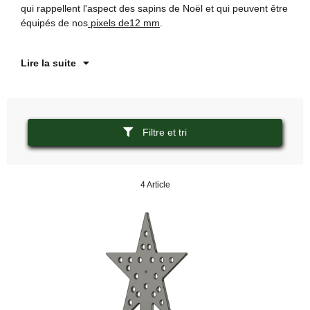
qui rappellent l'aspect des sapins de Noël et qui peuvent être
Il
équipés de nos
pixels de12 mm
.
ex
Lire la suite
Filtre et tri
4 Article