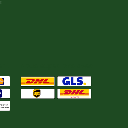
!
ent
Nous expédions avec