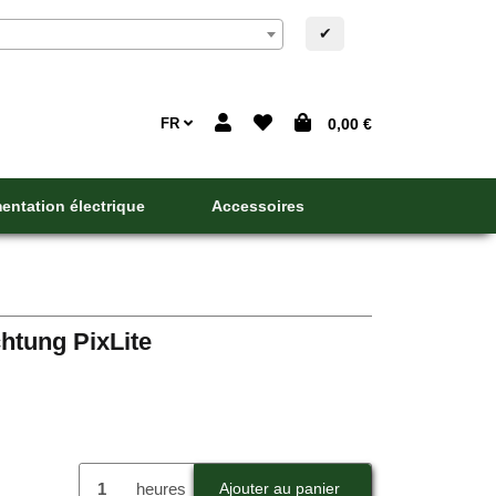
✔
FR
0,00 €
entation électrique
Accessoires
chtung PixLite
heures
Ajouter au panier