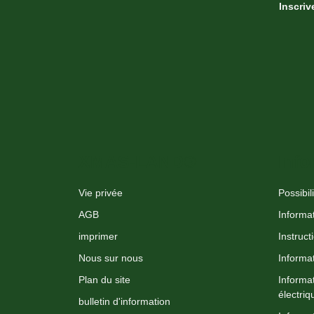
Inscriv
XMAS-LAND®
Info
Vie privée
Possibil
AGB
Informat
imprimer
Instruct
Nous sur nous
Informat
Plan du site
Informa
électriq
bulletin d'information