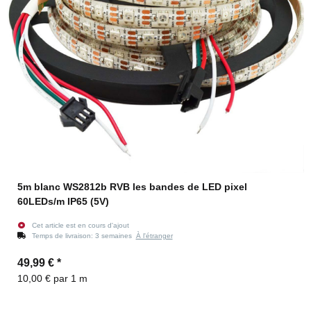
5m blanc WS2812b RVB les bandes de LED pixel
60LEDs/m IP65 (5V)
Cet article est en cours d'ajout
Temps de livraison:
3 semaines
À l'étranger
49,99 €
*
10,00 € par 1 m