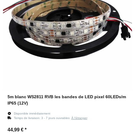
5m blanc WS2811 RVB les bandes de LED pixel 60LEDs/m
IP65 (12V)
Disponible immédiatement
Temps de livraison:
3 - 7 jours ouvrables
À l'étranger
44,99 €
*