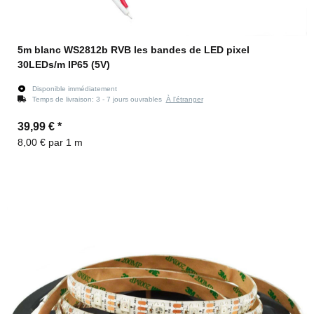
5m blanc WS2812b RVB les bandes de LED pixel
30LEDs/m IP65 (5V)
Disponible immédiatement
Temps de livraison:
3 - 7 jours ouvrables
À l'étranger
39,99 €
*
8,00 € par 1 m