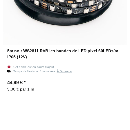
5m noir WS2811 RVB les bandes de LED pixel 60LEDs/m
IP65 (12V)
Cet article est en cours d'ajout
Temps de livraison:
3 semaines
À l'étranger
44,99 €
*
9,00 € par 1 m