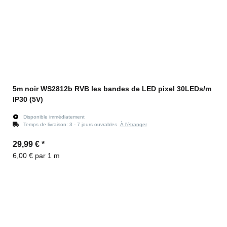
5m noir WS2812b RVB les bandes de LED pixel 30LEDs/m
IP30 (5V)
Disponible immédiatement
Temps de livraison:
3 - 7 jours ouvrables
À l'étranger
29,99 €
*
6,00 € par 1 m