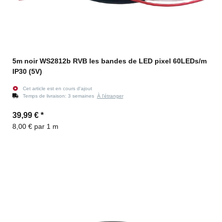
5m noir WS2812b RVB les bandes de LED pixel 60LEDs/m
IP30 (5V)
Cet article est en cours d'ajout
Temps de livraison:
3 semaines
À l'étranger
39,99 €
*
8,00 € par 1 m