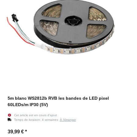
5m blanc WS2812b RVB les bandes de LED pixel
60LEDs/m IP30 (5V)
Cet article est en cours d'ajout
Temps de livraison:
4 semaines
À l'étranger
39,99 €
*