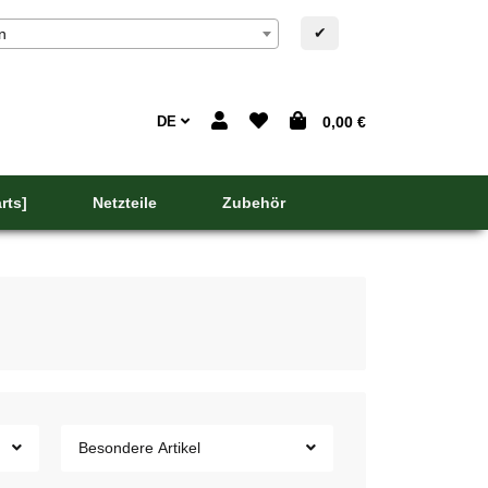
✔
n
DE
0,00 €
rts]
Netzteile
Zubehör
Besondere Artikel