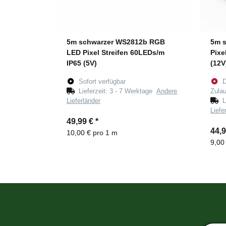
5m schwarzer WS2812b RGB
5m 
LED Pixel Streifen 60LEDs/m
Pixe
IP65 (5V)
(12V
Sofort verfügbar
D
Lieferzeit:
3 - 7 Werktage
Andere
Zulau
Lieferländer
L
Liefe
49,99 €
*
44,
10,00 € pro 1 m
9,00