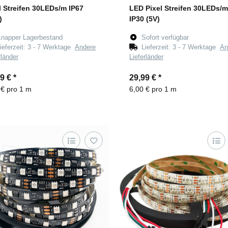
l Streifen 30LEDs/m IP67
LED Pixel Streifen 30LEDs/m
)
IP30 (5V)
napper Lagerbestand
Sofort verfügbar
ieferzeit:
3 - 7 Werktage
Andere
Lieferzeit:
3 - 7 Werktage
An
rländer
Lieferländer
99 €
*
29,99 €
*
 € pro 1 m
6,00 € pro 1 m