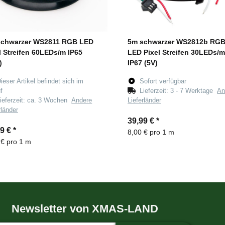
schwarzer WS2811 RGB LED
5m schwarzer WS2812b RG
l Streifen 60LEDs/m IP65
LED Pixel Streifen 30LEDs/m
)
IP67 (5V)
ieser Artikel befindet sich im
Sofort verfügbar
f
Lieferzeit:
3 - 7 Werktage
An
ieferzeit:
ca. 3 Wochen
Andere
Lieferländer
rländer
39,99 €
*
99 €
*
8,00 € pro 1 m
 € pro 1 m
Newsletter von XMAS-LAND