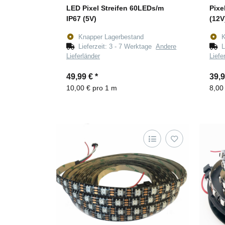
LED Pixel Streifen 60LEDs/m
Pixe
IP67 (5V)
(12V
Knapper Lagerbestand
K
Lieferzeit:
3 - 7 Werktage
Andere
L
Lieferländer
Liefe
49,99 €
*
39,
10,00 € pro 1 m
8,00