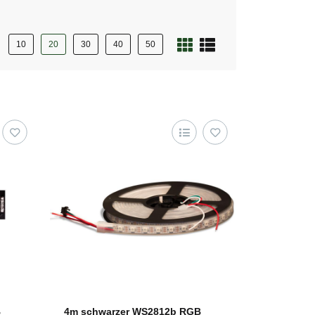
10
20
30
40
50
B
4m schwarzer WS2812b RGB