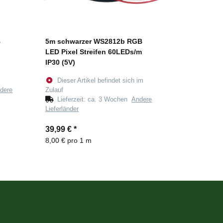
B
5m schwarzer WS2812b RGB
LED Pixel Streifen 60LEDs/m
IP30 (5V)
Dieser Artikel befindet sich im
dere
Zulauf
Lieferzeit:
ca. 3 Wochen
Andere
Lieferländer
39,99 €
*
8,00 € pro 1 m