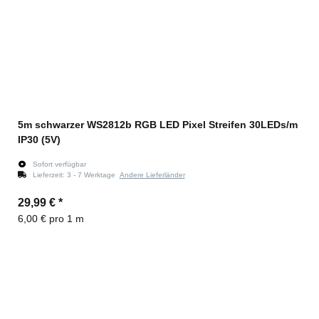
5m schwarzer WS2812b RGB LED Pixel Streifen 30LEDs/m
IP30 (5V)
Sofort verfügbar
Lieferzeit:
3 - 7 Werktage
Andere Lieferländer
29,99 €
*
6,00 € pro 1 m