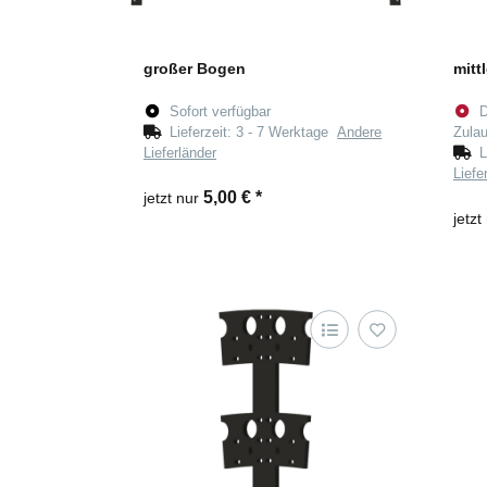
großer Bogen
mitt
Sofort verfügbar
D
Lieferzeit:
3 - 7 Werktage
Andere
Zulau
Lieferländer
L
Liefe
5,00 €
*
jetzt nur
jetzt