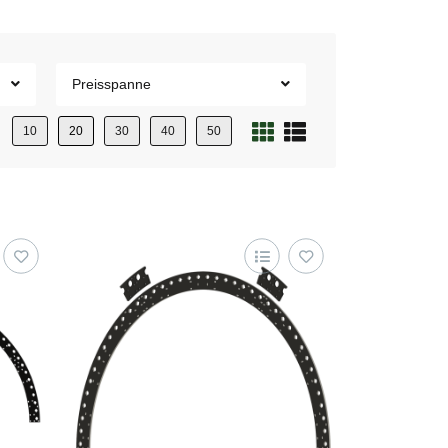
Preisspanne
10
20
30
40
50