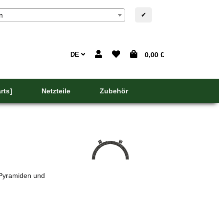
✔
n
DE
0,00 €
rts]
Netzteile
Zubehör
Schwibbögen haben Ihren Ursprung im 18. Jahrhun
wegzudenken.
 Pyramiden und
Unsere Bögen werden aus 5mm starken PP Noppenst
Befestigungslöchern versehen. Sie wurden passg