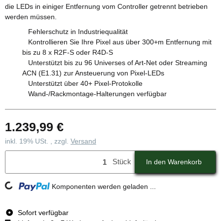
die LEDs in einiger Entfernung vom Controller getrennt betrieben
werden müssen.
Fehlerschutz in Industriequalität
Kontrollieren Sie Ihre Pixel aus über 300+m Entfernung mit
bis zu 8 x R2F-S oder R4D-S
Unterstützt bis zu 96 Universes of Art-Net oder Streaming
ACN (E1.31) zur Ansteuerung von Pixel-LEDs
Unterstützt über 40+ Pixel-Protokolle
Wand-/Rackmontage-Halterungen verfügbar
1.239,99 €
inkl. 19% USt. , zzgl.
Versand
Stück
In den Warenkorb
ng...
Komponenten werden geladen ...
Sofort verfügbar