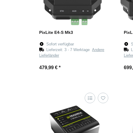
PixLite E4-S Mk3
PixL
Sofort verfügbar
S
Lieferzeit:
3 - 7 Werktage
Andere
L
Lieferländer
Liefe
479,99 €
*
699