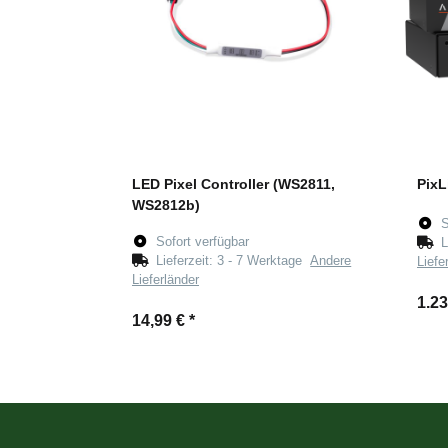
LED Pixel Controller (WS2811,
PixL
WS2812b)
S
Sofort verfügbar
L
Lieferzeit:
3 - 7 Werktage
Andere
Liefe
Lieferländer
1.2
14,99 €
*