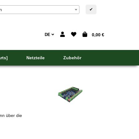
✔
n
DE
0,00 €
rts]
Netzteile
Zubehör
Dies kann durch Standalone Player oder computer
ann über die