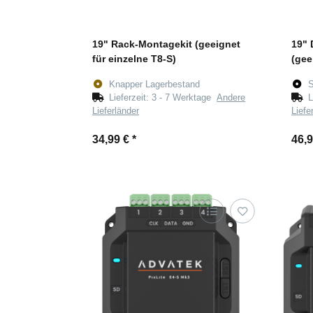
19" Rack-Montagekit (geeignet
19" 
für einzelne T8-S)
(gee
Knapper Lagerbestand
S
Lieferzeit:
3 - 7 Werktage
Andere
L
Lieferländer
Liefe
34,99 €
*
46,