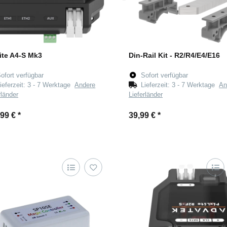
ite A4-S Mk3
Din-Rail Kit - R2/R4/E4/E16
ofort verfügbar
Sofort verfügbar
ieferzeit:
3 - 7 Werktage
Andere
Lieferzeit:
3 - 7 Werktage
An
rländer
Lieferländer
,99 €
*
39,99 €
*