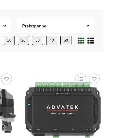
Preisspanne
10
20
30
40
50