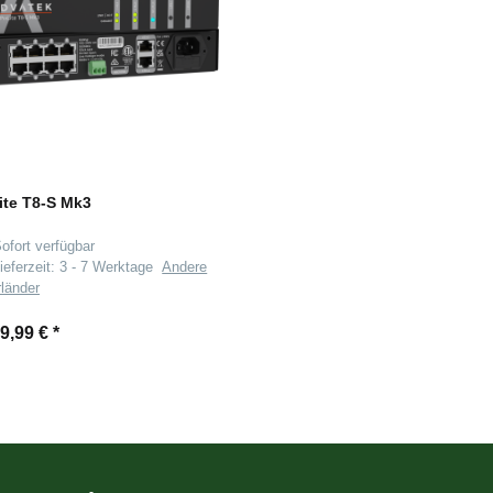
ite T8-S Mk3
ofort verfügbar
ieferzeit:
3 - 7 Werktage
Andere
rländer
39,99 €
*