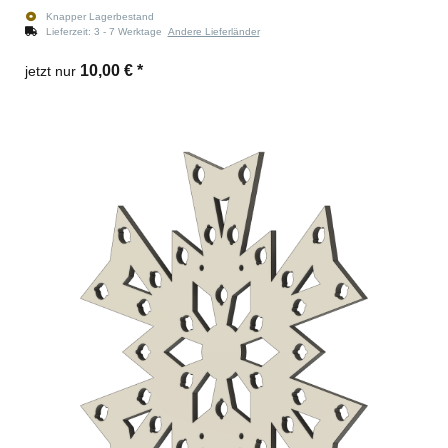
Knapper Lagerbestand
Lieferzeit:
3 - 7 Werktage
Andere Lieferländer
10,00 €
*
jetzt nur