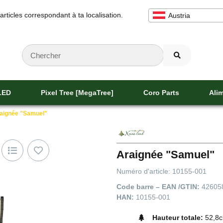
 articles correspondant à ta localisation.
Austria
 LED
Pixel Tree [MegaTree]
Coro Parts
Alim
aignée "Samuel"
Araignée "Samuel"
Numéro d'article:
10155-001
Code barre – EAN /GTIN:
42605
HAN:
10155-001
Hauteur totale:
52,8