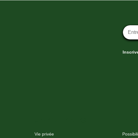
Inscrip
Inscriv
XMAS-LAND®
Info
Vie privée
Possibil