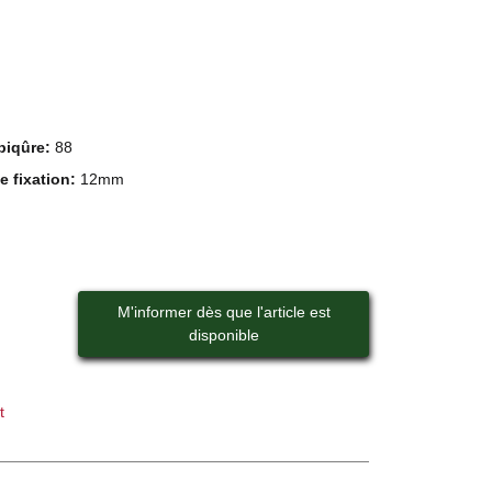
piqûre:
88
e fixation:
12mm
M'informer dès que l'article est
disponible
t