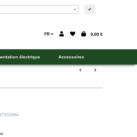
✔
FR
0,00 €
entation électrique
Accessoires
87332864
cm