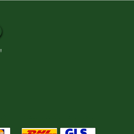
!
ent
Nous expédions avec