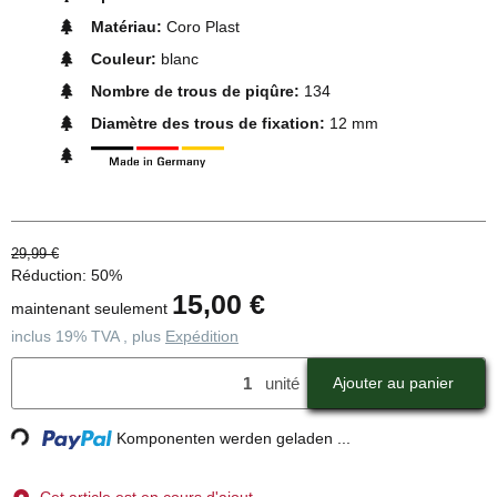
Matériau:
Coro Plast
Couleur:
blanc
Nombre de trous de piqûre:
134
Diamètre des trous de fixation:
12 mm
29,99 €
Réduction:
50%
15,00 €
maintenant seulement
inclus 19% TVA , plus
Expédition
Loading...
unité
Ajouter au panier
Komponenten werden geladen ...
Cet article est en cours d'ajout