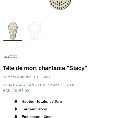
Tête de mort chantante "Stacy"
Numéro d'article:
10158-001
Code barre – EAN /GTIN:
4260587332895
HAN:
10158-001
Hauteur totale:
57,6cm
Largeur:
43cm
Épaisseur:
10mm