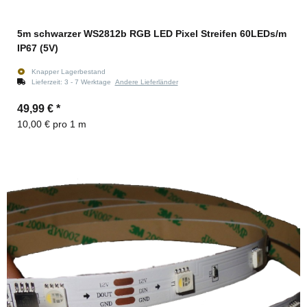
5m schwarzer WS2812b RGB LED Pixel Streifen 60LEDs/m
IP67 (5V)
Knapper Lagerbestand
Lieferzeit:
3 - 7 Werktage
Andere Lieferländer
49,99 €
*
10,00 € pro 1 m