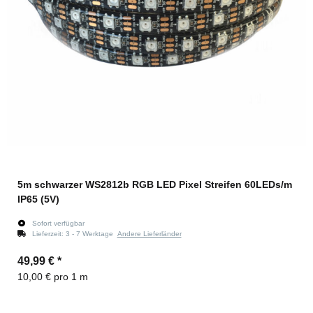
5m schwarzer WS2812b RGB LED Pixel Streifen 60LEDs/m
IP65 (5V)
Sofort verfügbar
Lieferzeit:
3 - 7 Werktage
Andere Lieferländer
49,99 €
*
10,00 € pro 1 m