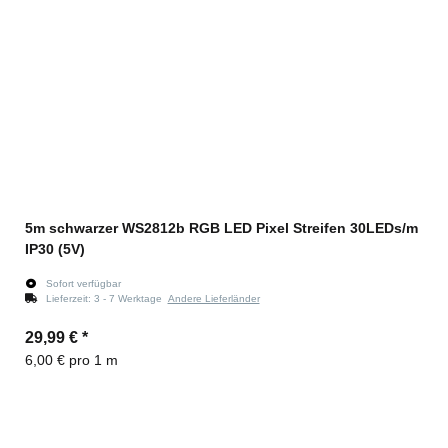
5m schwarzer WS2812b RGB LED Pixel Streifen 30LEDs/m
IP30 (5V)
Sofort verfügbar
Lieferzeit:
3 - 7 Werktage
Andere Lieferländer
29,99 €
*
6,00 € pro 1 m