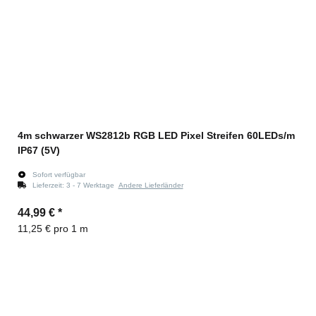
4m schwarzer WS2812b RGB LED Pixel Streifen 60LEDs/m
IP67 (5V)
Sofort verfügbar
Lieferzeit:
3 - 7 Werktage
Andere Lieferländer
44,99 €
*
11,25 € pro 1 m