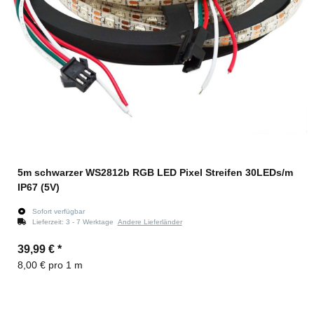
5m schwarzer WS2812b RGB LED Pixel Streifen 30LEDs/m
IP67 (5V)
Sofort verfügbar
Lieferzeit:
3 - 7 Werktage
Andere Lieferländer
39,99 €
*
8,00 € pro 1 m