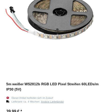
5m weißer WS2812b RGB LED Pixel Streifen 60LEDs/m
IP30 (5V)
Dieser Artikel befindet sich im Zulauf
Lieferzeit:
ca. 4 Wochen
Andere Lieferländer
39,99 €
*