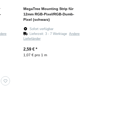
r
MegaTree Mounting Strip für
-
12mm RGB-Pixel/RGB-Dumb-
Pixel (schwarz)
Sofort verfügbar
dere
Lieferzeit:
3 - 7 Werktage
Andere
Lieferländer
2,59 €
*
1,07 € pro 1 m