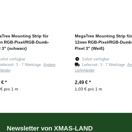
Tree Mounting Strip für
MegaTree Mounting Strip fü
m RGB-Pixel/RGB-Dumb-
12mm RGB-Pixel/RGB-Dumb
l 3" (schwarz)
Pixel 3" (Weiß)
ofort verfügbar
Sofort verfügbar
ieferzeit:
3 - 7 Werktage
Andere
Lieferzeit:
3 - 7 Werktage
An
rländer
Lieferländer
9 €
*
2,49 €
*
 € pro 1 m
1,03 € pro 1 m
Newsletter von XMAS-LAND