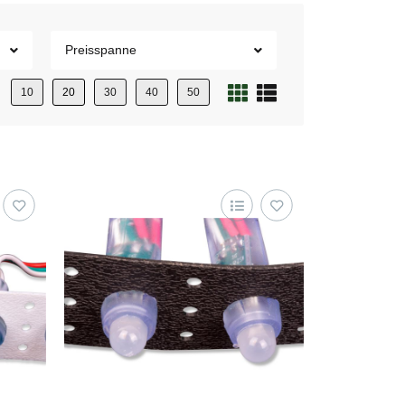
Preisspanne
10
20
30
40
50