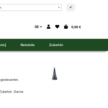
✔
n
DE
0,00 €
rts]
Netzteile
Zubehör
gesteuerter,
 Zubehör. Gerne