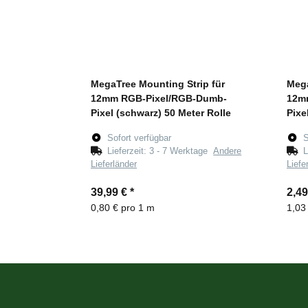
MegaTree Mounting Strip für
Mega
12mm RGB-Pixel/RGB-Dumb-
12m
Pixel (schwarz) 50 Meter Rolle
Pixe
Sofort verfügbar
S
Lieferzeit:
3 - 7 Werktage
Andere
L
Lieferländer
Liefe
39,99 €
*
2,4
0,80 € pro 1 m
1,03