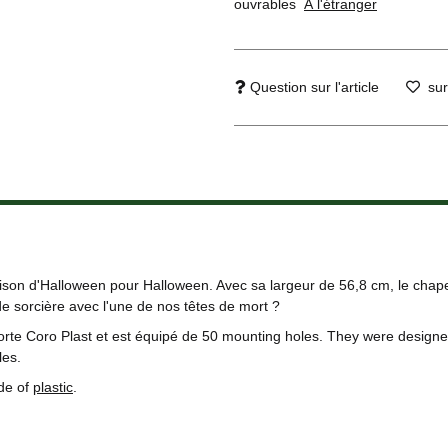
ouvrables
À l'étranger
Question sur l'article
sur
son d'Halloween pour Halloween. Avec sa largeur de 56,8 cm, le chapea
 sorcière avec l'une de nos têtes de mort ?
te Coro Plast et est équipé de 50 mounting holes. They were designed
les.
de of
plastic
.