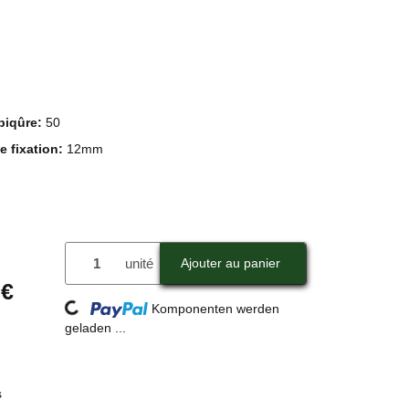
piqûre:
50
e fixation:
12mm
unité
Ajouter au panier
Loading...
 €
Komponenten werden
geladen ...
s