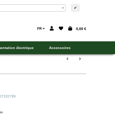
✔
FR
0,00 €
entation électrique
Accessoires
87332789
cm