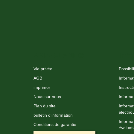
XMAS-LAND®
Info
Vie privée
Possibil
AGB
Informat
imprimer
Instruct
Nous sur nous
Informat
Plan du site
Informa
électriq
bulletin d'information
Informat
Conditions de garantie
évaluati