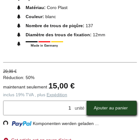
Matériau:
Coro Plast
Couleur:
blanc
Nombre de trous de piqûre:
137
Diamètre des trous de fixation:
12mm
29,99 €
Réduction:
50%
15,00 €
maintenant seulement
inclus 19% TVA , plus
Expédition
unité
Ajouter au panier
ding...
Komponenten werden geladen ...
Cet article est en cours d'ajout