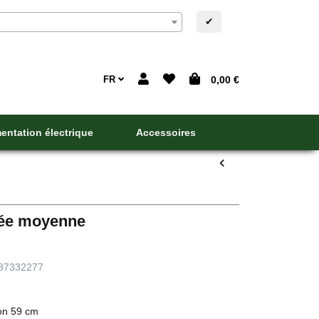
✔
FR
0,00 €
entation électrique
Accessoires
mée moyenne
87332277
on 59 cm