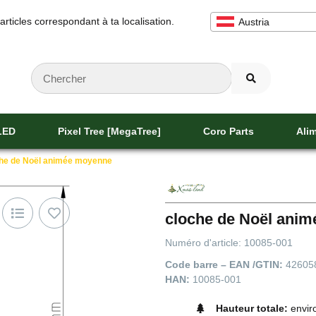
 articles correspondant à ta localisation.
Austria
 LED
Pixel Tree [MegaTree]
Coro Parts
Alim
he de Noël animée moyenne
cloche de Noël ani
Numéro d'article:
10085-001
Code barre – EAN /GTIN:
42605
HAN:
10085-001
Hauteur totale:
envir