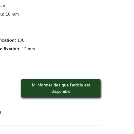
 cm
au:
10 mm
fixation:
100
e fixation:
12 mm
M'informer dès que l'article est
disponible
t