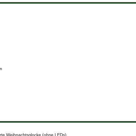
en
erte Weihnachtsglocke (ohne LEDs)