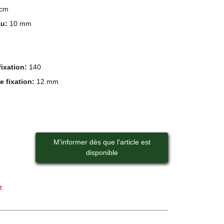
 cm
au:
10 mm
fixation:
140
e fixation:
12 mm
M'informer dès que l'article est
disponible
t