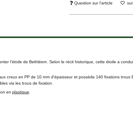
Question sur l'article
sur
ter l'étoile de Bethléem. Selon le récit historique, cette étoile a cond
x creux en PP de 10 mm d'épaisseur et possède 140 fixations trous Err
âbles via les trous de fixation.
tion en
plastique
.