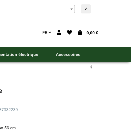
✔
FR
0,00 €
entation électrique
Accessoires
e
87332239
on 56 cm