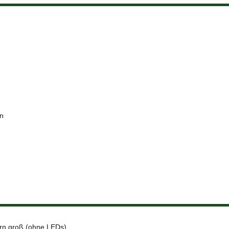
en
rn groß (ohne LEDs)