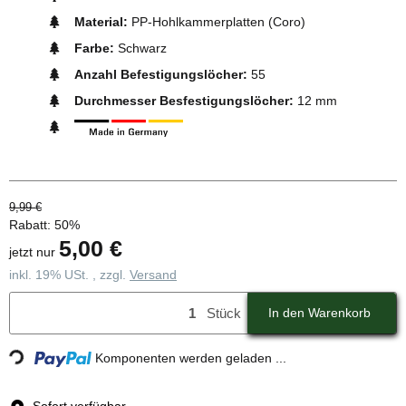
Material:
PP-Hohlkammerplatten (Coro)
Farbe:
Schwarz
Anzahl Befestigungslöcher:
55
Durchmesser Besfestigungslöcher:
12 mm
9,99 €
Rabatt:
50%
5,00 €
jetzt nur
inkl. 19% USt. , zzgl.
Versand
Stück
In den Warenkorb
Loading...
Komponenten werden geladen ...
Sofort verfügbar