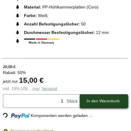
Material:
PP-Hohlkammerplatten (Coro)
Farbe:
Weiß
Anzahl Befestigungslöcher:
50
Durchmesser Besfestigungslöcher:
12 mm
29,99 €
Rabatt:
50%
15,00 €
jetzt nur
inkl. 19% USt. , zzgl.
Versand
Stück
In den Warenkorb
Loading...
Komponenten werden geladen ...
Knapper Lagerbestand