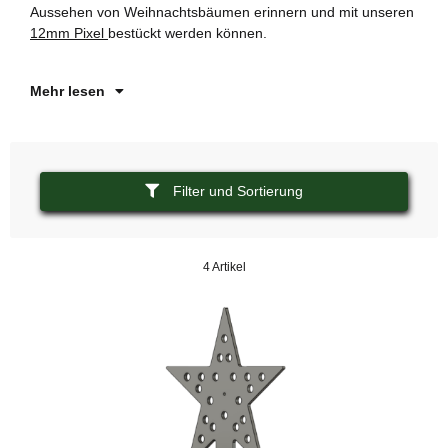
Aussehen von Weihnachtsbäumen erinnern und mit unseren
„n
12mm Pixel
bestückt werden können.
Sz
we
Mehr lesen
Filter und Sortierung
4 Artikel