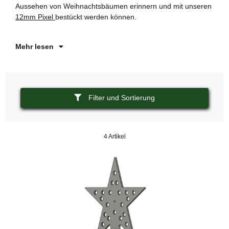
Aussehen von Weihnachtsbäumen erinnern und mit unseren
„n
12mm Pixel
bestückt werden können.
Sz
we
Mehr lesen
Filter und Sortierung
4 Artikel