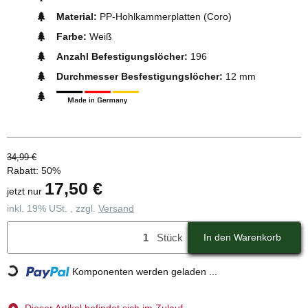
Material:
PP-Hohlkammerplatten (Coro)
Farbe:
Weiß
Anzahl Befestigungslöcher:
196
Durchmesser Besfestigungslöcher:
12 mm
34,99 €
Rabatt:
50%
17,50 €
jetzt nur
inkl. 19% USt. , zzgl.
Versand
Stück
In den Warenkorb
Loading...
Komponenten werden geladen ...
Dieser Artikel befindet sich im Zulauf