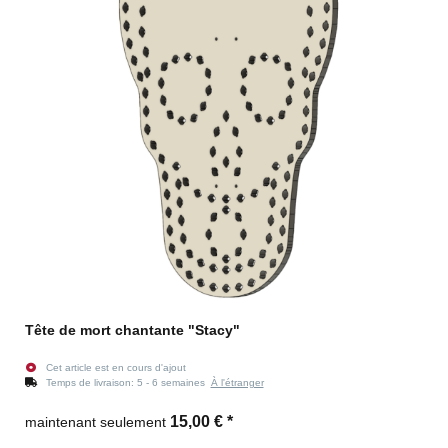
Tête de mort chantante "Stacy"
Cet article est en cours d'ajout
Temps de livraison:
5 - 6 semaines
À l'étranger
15,00 €
*
maintenant seulement