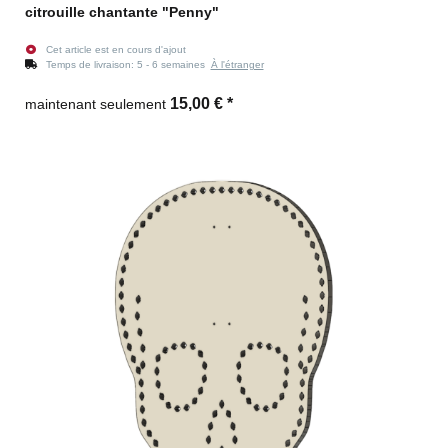
citrouille chantante "Penny"
Cet article est en cours d'ajout
Temps de livraison:
5 - 6 semaines
À l'étranger
15,00 €
*
maintenant seulement