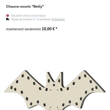
Chauve-souris "Betty"
Cet article est en cours d'ajout
Temps de livraison:
5 - 6 semaines
À l'étranger
10,00 €
*
maintenant seulement