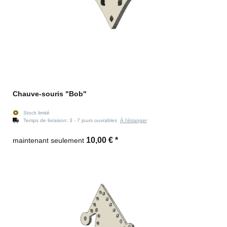
Chauve-souris "Bob"
Stock limité
Temps de livraison:
3 - 7 jours ouvrables
À l'étranger
10,00 €
*
maintenant seulement