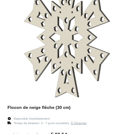
Flocon de neige flèche (30 cm)
Disponible immédiatement
Temps de livraison:
3 - 7 jours ouvrables
À l'étranger