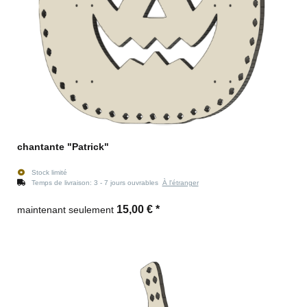
chantante "Patrick"
Stock limité
Temps de livraison:
3 - 7 jours ouvrables
À l'étranger
15,00 €
*
maintenant seulement