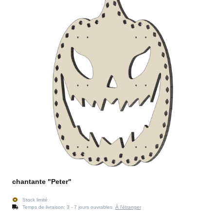
chantante "Peter"
Stock limité
Temps de livraison:
3 - 7 jours ouvrables
À l'étranger